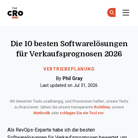
The CRO Club
Co
Co
Skip to main content
Die 10 besten Softwarelösungen
für Verkaufsprognosen 2026
VERTRIEBSPLANUNG
By
Phil Gray
Last updated on Jul 31, 2026
Wir bewerten Tools unabhängig, und Provisionen helfen, unsere Tests
zu finanzieren. Sehen Sie unsere transparente
Richtlinie
, unsere
Methodik
oder
schlagen Sie ein Tool vor
.
Als RevOps-Experte habe ich die besten
Softwarelösungen für Verkaufsprognosen bewertet, um