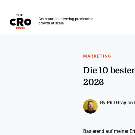
The CRO Club
Get smarter delivering predictable
growth at scale.
Skip to main content
MARKETING
Die 10 best
2026
By
Phil Gray
on 
Basierend auf meiner E