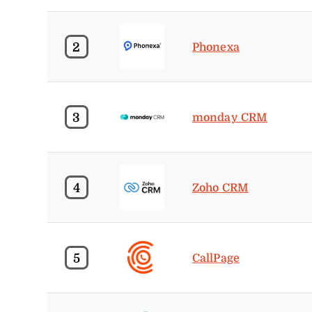
2
Phonexa
3
monday CRM
4
Zoho CRM
5
CallPage