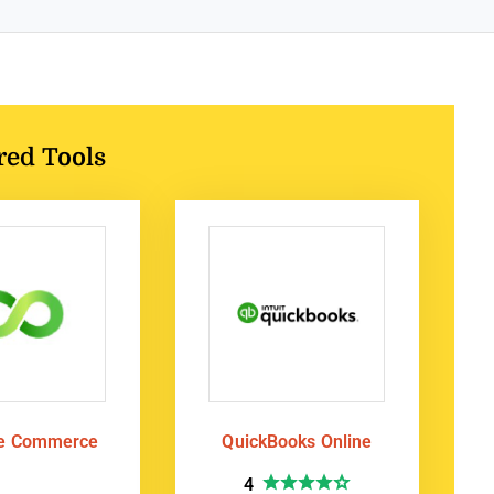
red Tools
te Commerce
QuickBooks Online
4