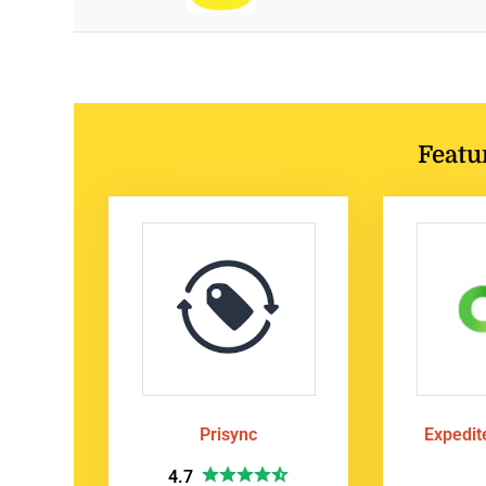
Featu
Prisync
Expedi
4.7