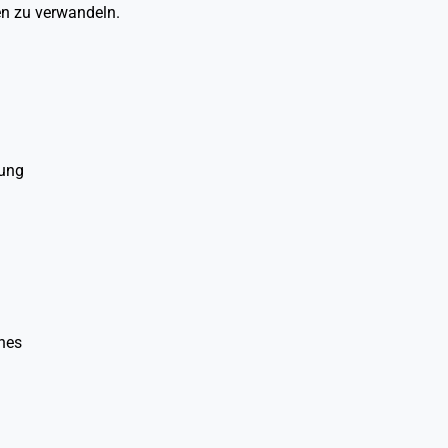
en zu verwandeln.
lung
ines