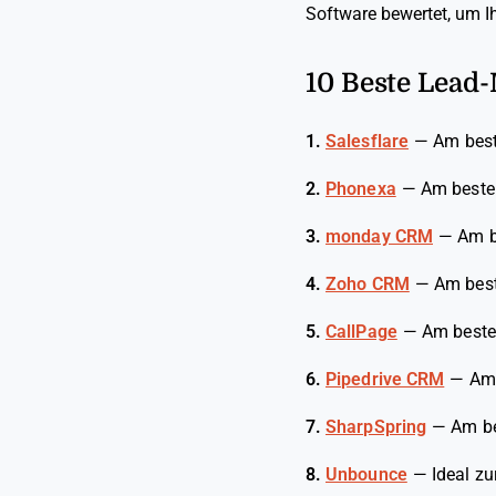
Software bewertet, um I
10 Beste Lead
1.
Salesflare
—
Am best
2.
Phonexa
—
Am beste
3.
monday CRM
—
Am b
4.
Zoho CRM
—
Am best
5.
CallPage
—
Am besten
6.
Pipedrive CRM
—
Am 
7.
SharpSpring
—
Am be
8.
Unbounce
—
Ideal zu