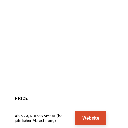
Auswahlkriterien
So wählen Sie aus
Trends bei Lead-Management-
Software
Was ist Lead-Management-
Software?
Funktionen
Vorteile
Kosten & Preise
FAQs
PRICE
Ab $29/Nutzer/Monat (bei
Website
jährlicher Abrechnung)