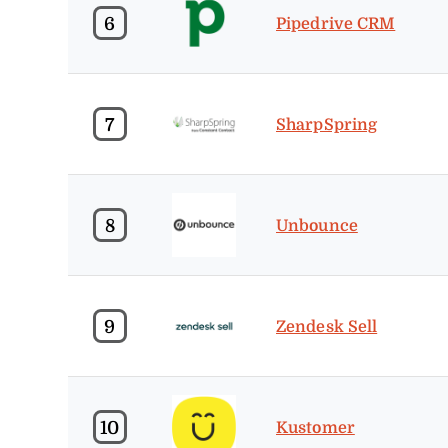
6
Pipedrive CRM
7
SharpSpring
8
Unbounce
9
Zendesk Sell
10
Kustomer