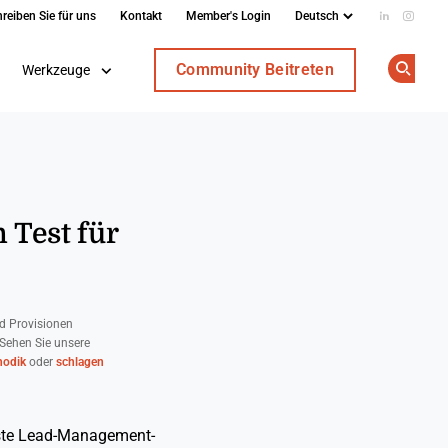
reiben Sie für uns
Kontakt
Member's Login
Add us on
Follow
Community Beitreten
Werkzeuge
Op
 Test für
d Provisionen
 Sehen Sie unsere
odik
oder
schlagen
este Lead-Management-