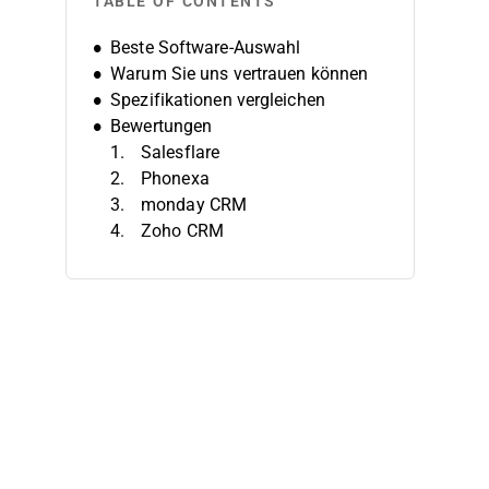
TABLE OF CONTENTS
Beste Software-Auswahl
Warum Sie uns vertrauen können
Spezifikationen vergleichen
Bewertungen
Salesflare
Phonexa
monday CRM
Zoho CRM
CallPage
Pipedrive CRM
SharpSpring
Unbounce
Zendesk Sell
Kustomer
Weitere Lead-Management-
Software
Verwandte Testberichte