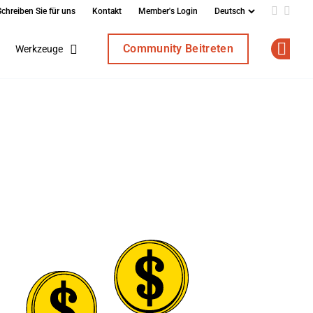
Schreiben Sie für uns
Kontakt
Member's Login
Add us o
Follo
Community Beitreten
Werkzeuge
Op