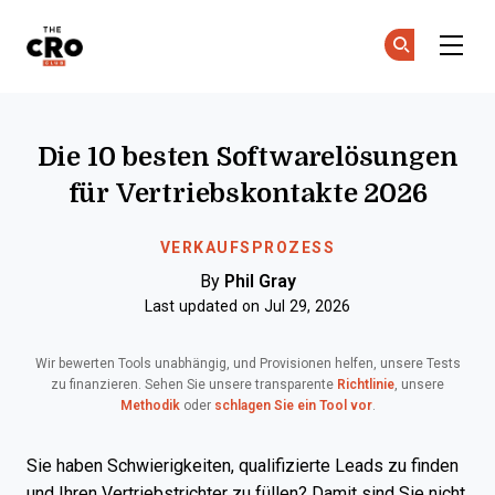
The CRO Club
Co
Co
Skip to main content
Die 10 besten Softwarelösungen
für Vertriebskontakte 2026
VERKAUFSPROZESS
By
Phil Gray
Last updated on Jul 29, 2026
Wir bewerten Tools unabhängig, und Provisionen helfen, unsere Tests
zu finanzieren. Sehen Sie unsere transparente
Richtlinie
, unsere
Methodik
oder
schlagen Sie ein Tool vor
.
Sie haben Schwierigkeiten, qualifizierte Leads zu finden
und Ihren Vertriebstrichter zu füllen? Damit sind Sie nicht