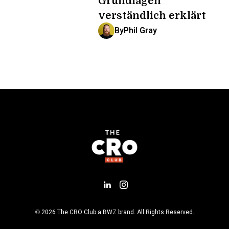
Grundlagen
verständlich erklärt
By
Phil Gray
Add us on LinkedIn
Follow us on Insta
Opens new window
© 2026 The CRO Club a
BWZ
brand. All Rights Reserved.