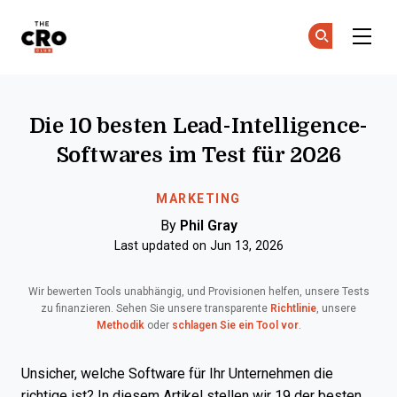
The CRO Club
Co
Co
Skip to main content
Die 10 besten Lead-Intelligence-
Softwares im Test für 2026
MARKETING
By
Phil Gray
Last updated on Jun 13, 2026
Wir bewerten Tools unabhängig, und Provisionen helfen, unsere Tests
zu finanzieren. Sehen Sie unsere transparente
Richtlinie
, unsere
Methodik
oder
schlagen Sie ein Tool vor
.
Unsicher, welche Software für Ihr Unternehmen die
richtige ist? In diesem Artikel stellen wir 19 der besten