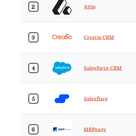
2
Attio
3
Creatio CRM
4
Salesforce CRM
5
Salesflare
6
MRPeasy