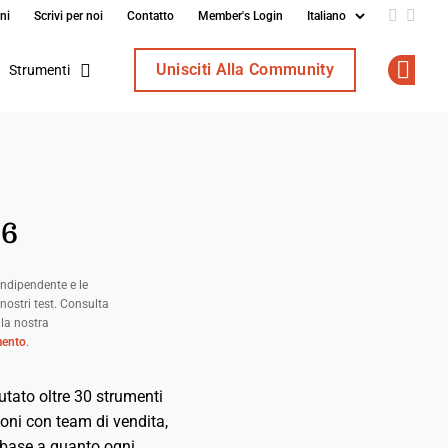
ni
Scrivi per noi
Contatto
Member's Login
Add us o
Follo
Unisciti Alla Community
Strumenti
Op
26
ndipendente e le
nostri test. Consulta
 la nostra
mento
.
utato oltre 30 strumenti
oni con team di vendita,
 base a quanto ogni