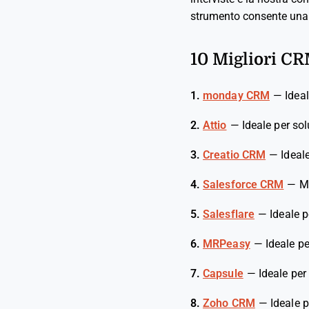
strumento consente una vis
10 Migliori CR
1.
monday CRM
—
Ideal
2.
Attio
—
Ideale per so
3.
Creatio CRM
—
Ideal
4.
Salesforce CRM
—
M
5.
Salesflare
—
Ideale p
6.
MRPeasy
—
Ideale pe
7.
Capsule
—
Ideale per
8.
Zoho CRM
—
Ideale p