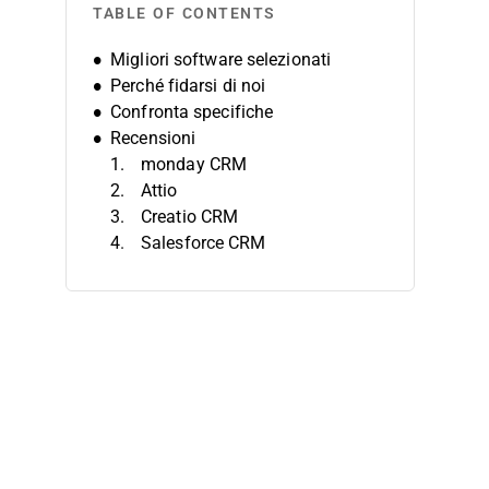
TABLE OF CONTENTS
Migliori software selezionati
Perché fidarsi di noi
Confronta specifiche
Recensioni
monday CRM
Attio
Creatio CRM
Salesforce CRM
Salesflare
MRPeasy
Capsule
Zoho CRM
SimplyDepo
Pipedrive CRM
Altri software CRM
Recensioni correlate
Criteri di selezione