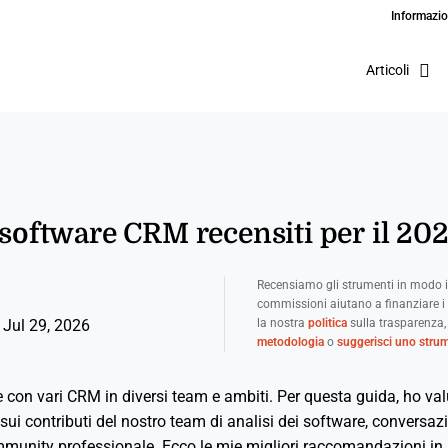
Informazio
Articoli
i software CRM recensiti per il 20
Recensiamo gli strumenti in modo i
commissioni aiutano a finanziare i 
la nostra
politica
sulla trasparenza,
 Jul 29, 2026
metodologia
o
suggerisci uno stru
 con vari CRM in diversi team e ambiti. Per questa guida, ho val
 contributi del nostro team di analisi dei software, conversazi
ommunity professionale. Ecco le mie migliori raccomandazioni in