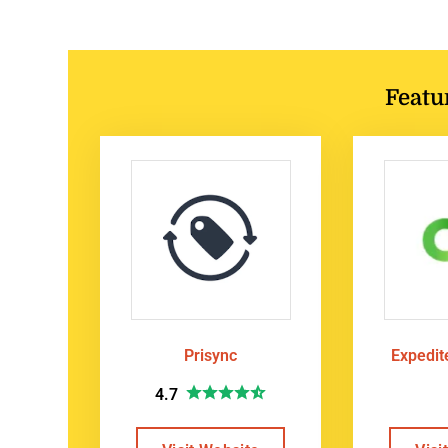
Featu
Prisync
Expedi
4.7