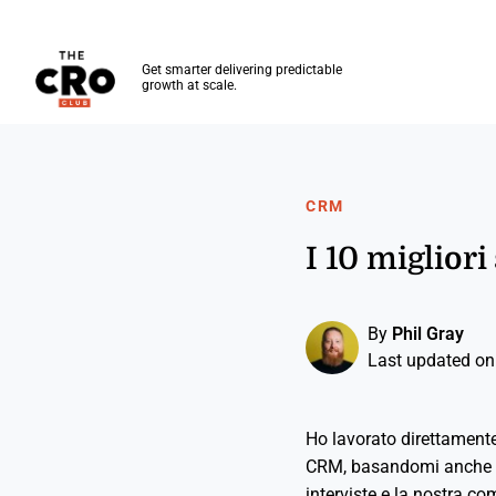
The CRO Club
Get smarter delivering predictable
growth at scale.
Skip to main content
CRM
I 10 miglior
By
Phil Gray
Last updated on
Ho lavorato direttamente
CRM, basandomi anche sui
interviste e la nostra c