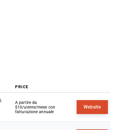
Come scegliere
Tendenze nel software CRM
Cos’è il software CRM?
Funzionalità
Vantaggi
Costi e prezzi
Domande frequenti
PRICE
,
A partire da
n
Website
$10/utente/mese con
e
fatturazione annuale