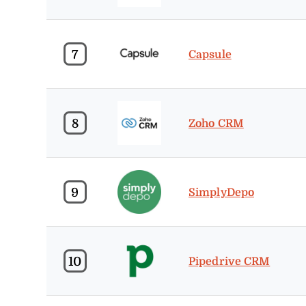
7
Capsule
8
Zoho CRM
9
SimplyDepo
10
Pipedrive CRM