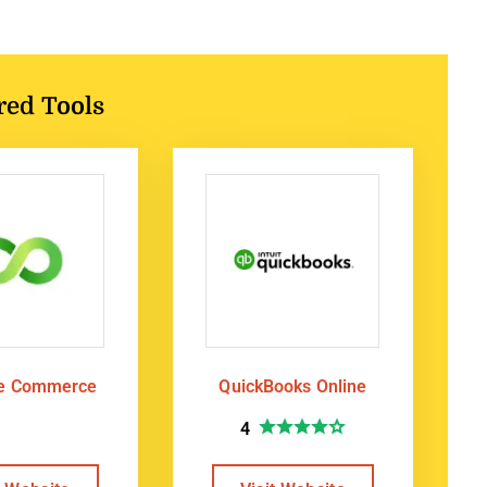
red Tools
te Commerce
QuickBooks Online
4