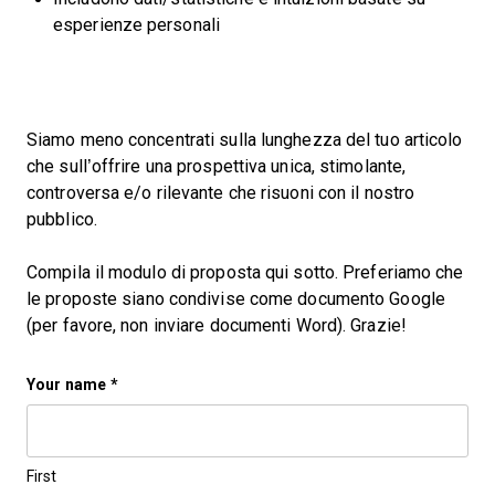
esperienze personali
Siamo meno concentrati sulla lunghezza del tuo articolo
che sull’offrire una prospettiva unica, stimolante,
controversa e/o rilevante che risuoni con il nostro
pubblico.
Compila il modulo di proposta qui sotto. Preferiamo che
le proposte siano condivise come documento Google
(per favore, non inviare documenti Word). Grazie!
Email
Your name
*
This field is for validation purposes and should be left 
First