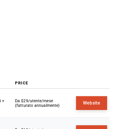
per le vendite
Criteri di selezione
Come scegliere
Tendenze nei software per le
vendite
Cos'è un software per le vendite?
Funzionalità
Vantaggi
Costi e prezzi
Domande frequenti
PRICE
i +
Da $29/utente/mese
Website
(fatturato annualmente)