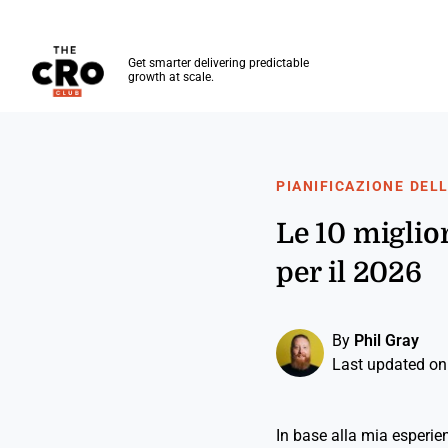
The CRO Club
Get smarter delivering predictable
growth at scale.
Skip to main content
PIANIFICAZIONE DEL
Le 10 miglior
per il 2026
By
Phil Gray
Last updated on
In base alla mia esperien