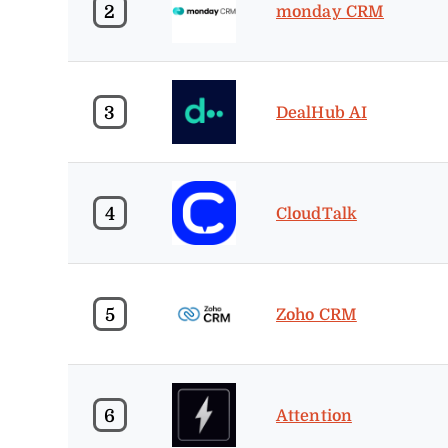
2
monday CRM
3
DealHub AI
4
CloudTalk
5
Zoho CRM
6
Attention