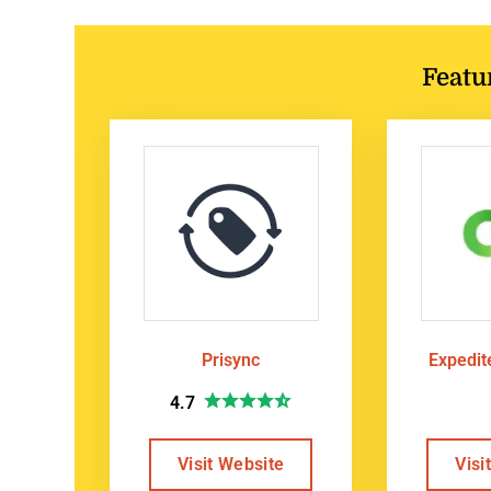
Featu
Prisync
Expedi
4.7
Visit Website
Visi