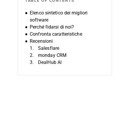
TABLE OF CONTENTS
Elenco sintetico dei migliori
software
Perché fidarsi di noi?
Confronta caratteristiche
Recensioni
Salesflare
monday CRM
DealHub AI
CloudTalk
Zoho CRM
Attention
SimplyDepo
PitchMonster
Dock
Salesmate
Altri software per le vendite
Recensioni correlate su software