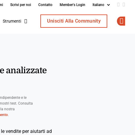
ni
Scrivi per noi
Contatto
Member's Login
Add us o
Follo
Unisciti Alla Community
Strumenti
Op
e analizzate
ndipendente e le
nostri test. Consulta
 la nostra
mento
.
le vendite per aiutarti ad