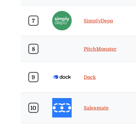
7
SimplyDepo
8
PitchMonster
9
Dock
10
Salesmate