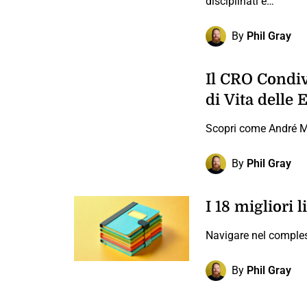
disciplinati e…
By
Phil Gray
Il CRO Condivi
di Vita delle 
Scopri come André Magr
By
Phil Gray
I 18 migliori 
Navigare nel comples
By
Phil Gray