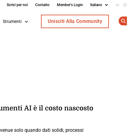
Scrivi per noi
Contatto
Member's Login
Add us on
Follow
Unisciti Alla Community
Strumenti
Op
umenti AI è il costo nascosto
venue solo quando dati solidi, processi