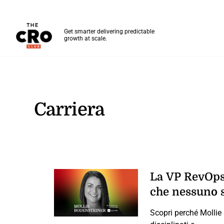
The CRO Club
Get smarter delivering predictable
growth at scale.
Skip to main content
Carriera
La VP RevOps 
che nessuno 
Scopri perché Mollie 