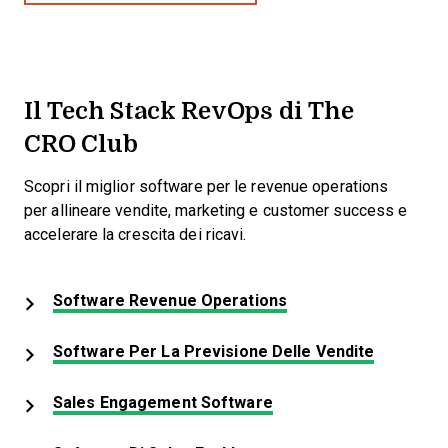
Il Tech Stack RevOps di The
CRO Club
Scopri il miglior software per le revenue operations
per allineare vendite, marketing e customer success e
accelerare la crescita dei ricavi.
Opens New Window
Software Revenue Operations
Opens N
Software Per La Previsione Delle Vendite
Opens New Window
Sales Engagement Software