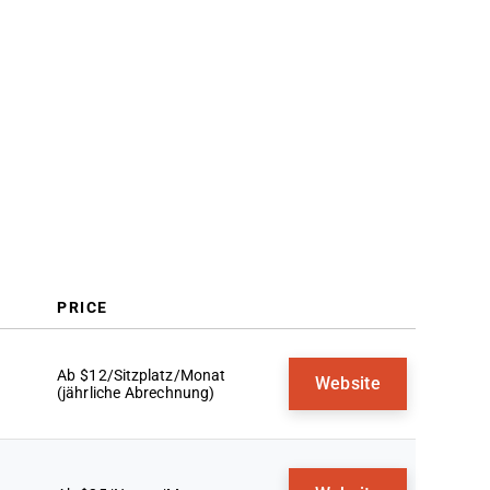
Auswahlkriterien
Wie wählt man aus
Trends bei Kundenmanagement-
Software
Was ist Kundenmanagement-
Software?
Funktionen
Vorteile
Kosten & Preise
FAQs
PRICE
Ab $12/Sitzplatz/Monat
Website
(jährliche Abrechnung)