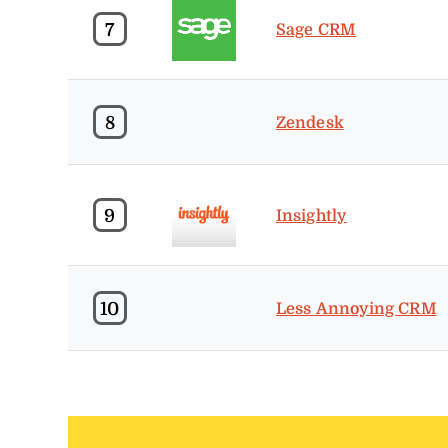
7
Sage CRM
8
Zendesk
9
Insightly
10
Less Annoying CRM