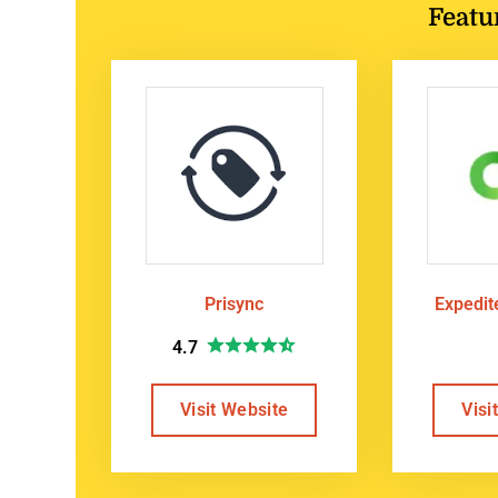
Featu
Prisync
Expedi
4.7
Visit Website
Visi