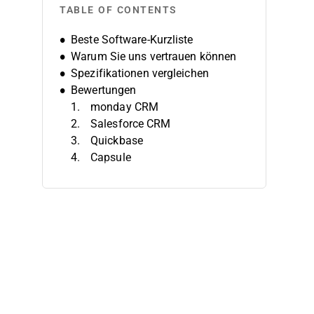
TABLE OF CONTENTS
Beste Software-Kurzliste
Warum Sie uns vertrauen können
Spezifikationen vergleichen
Bewertungen
monday CRM
Salesforce CRM
Quickbase
Capsule
Zoho CRM
Clio
Sage CRM
Zendesk
Insightly
Less Annoying CRM
Weitere Kundenmanagement-
Softwares
Verwandte Bewertungen