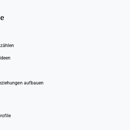
te
 zählen
Ideen
beziehungen aufbauen
ofile