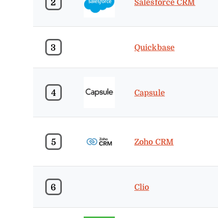
2
Salesforce CRM
3
Quickbase
4
Capsule
5
Zoho CRM
6
Clio