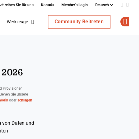
Schreiben Sie für uns
Kontakt
Member's Login
Add us o
Follo
Community Beitreten
Werkzeuge
Op
 2026
d Provisionen
 Sehen Sie unsere
odik
oder
schlagen
g von Daten und
mten