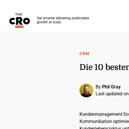
The CRO Club
Get smarter delivering predictable
growth at scale.
Skip to main content
CRM
Die 10 best
By
Phil Gray
Last updated on
Kundenmanagement-Softw
Kommunikation optimiert.
Kundenlebenszyklus unt