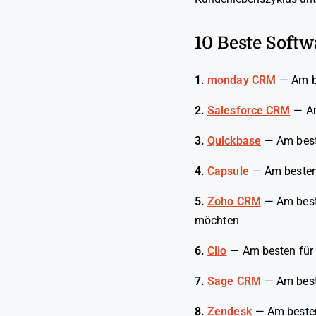
10 Beste Soft
1.
monday CRM
—
Am b
2.
Salesforce CRM
—
A
3.
Quickbase
—
Am best
4.
Capsule
—
Am besten 
5.
Zoho CRM
—
Am best
möchten
6.
Clio
—
Am besten fü
7.
Sage CRM
—
Am best
8.
Zendesk
—
Am besten