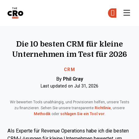
The CRO Club
Co
Co
Skip to main content
Die 10 besten CRM für kleine
Unternehmen im Test für 2026
CRM
By
Phil Gray
Last updated on Jul 31, 2026
Wir bewerten Tools unabhängig, und Provisionen helfen, unsere Tests
zu finanzieren. Sehen Sie unsere transparente
Richtlinie
, unsere
Methodik
oder
schlagen Sie ein Tool vor
.
Als Experte für Revenue Operations habe ich die besten
CRM-Lösungen für kleine Unternehmen bewertet, um