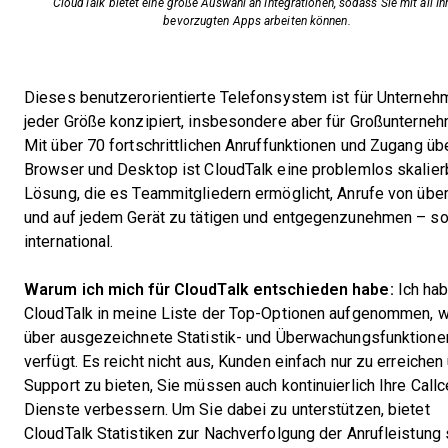
CloudTalk bietet eine große Auswahl an Integrationen, sodass Sie mit all Ih
bevorzugten Apps arbeiten können.
Dieses benutzerorientierte Telefonsystem ist für Unterneh
jeder Größe konzipiert, insbesondere aber für Großunterneh
Mit über 70 fortschrittlichen Anruffunktionen und Zugang üb
Browser und Desktop ist CloudTalk eine problemlos skalier
Lösung, die es Teammitgliedern ermöglicht, Anrufe von über
und auf jedem Gerät zu tätigen und entgegenzunehmen – s
international.
Warum ich mich für CloudTalk entschieden habe:
Ich ha
CloudTalk in meine Liste der Top-Optionen aufgenommen, w
über ausgezeichnete Statistik- und Überwachungsfunktione
verfügt. Es reicht nicht aus, Kunden einfach nur zu erreichen
Support zu bieten, Sie müssen auch kontinuierlich Ihre Callc
Dienste verbessern. Um Sie dabei zu unterstützen, bietet
CloudTalk Statistiken zur Nachverfolgung der Anrufleistung