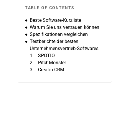
TABLE OF CONTENTS
Beste Software-Kurzliste
Warum Sie uns vertrauen können
Spezifikationen vergleichen
Testberichte der besten
Unternehmensvertrieb-Softwares
SPOTIO
PitchMonster
Creatio CRM
DealHub AI
CloudTalk
Zoho CRM
Salesloft
Zendesk Sell
Bombora
Act!
Weitere Unternehmensvertrieb-