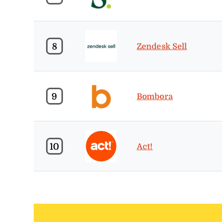
8
Zendesk Sell
9
Bombora
10
Act!