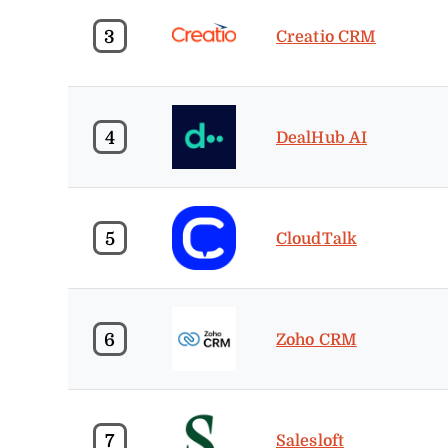
3
Creatio CRM
4
DealHub AI
5
CloudTalk
6
Zoho CRM
7
Salesloft