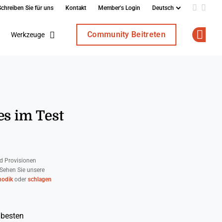
Schreiben Sie für uns
Kontakt
Member's Login
Add us o
Follo
Community Beitreten
Werkzeuge
Op
s im Test
d Provisionen
 Sehen Sie unsere
odik
oder
schlagen
 besten