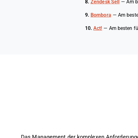
8.
Zendesk Sell
—
Am be
9.
Bombora
—
Am beste
10.
Act!
—
Am besten fü
Das Management der komplexen Anforderungen 