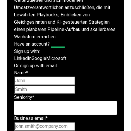
weiterzulesen und sich modernen
Umsatzverantwortlichen anzuschließen, die mit
bewährten Playbooks, Einblicken von
Gleichgesinnten und KI-gesteuerten Strategien
einen planbaren Pipeline-Aufbau und skalierbares
Wachstum erreichen.
Have an account?
Log In
Sign up with:
LinkedIn
Google
Microsoft
Or sign up with email:
Name
*
First name
Last name
Seniority
*
Business email
*