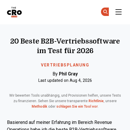
The CRO Club
Co
Co
Skip to main content
20 Beste B2B-Vertriebssoftware
im Test für 2026
VERTRIEBSPLANUNG
By
Phil Gray
Last updated on Aug 4, 2026
Wir bewerten Tools unabhängig, und Provisionen helfen, unsere Tests
zu finanzieren. Sehen Sie unsere transparente
Richtlinie
, unsere
Methodik
oder
schlagen Sie ein Tool vor
.
Basierend auf meiner Erfahrung im Bereich Revenue
Operations habe ich die beste B2B-Vertriebssoftware