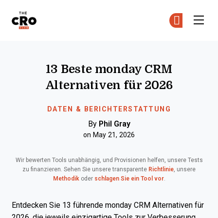
The CRO Club
Co
Co
Skip to main content
13 Beste monday CRM
Alternativen für 2026
DATEN & BERICHTERSTATTUNG
By
Phil Gray
on May 21, 2026
Wir bewerten Tools unabhängig, und Provisionen helfen, unsere Tests
zu finanzieren. Sehen Sie unsere transparente
Richtlinie
, unsere
Methodik
oder
schlagen Sie ein Tool vor
.
Entdecken Sie 13 führende monday CRM Alternativen für
2026, die jeweils einzigartige Tools zur Verbesserung