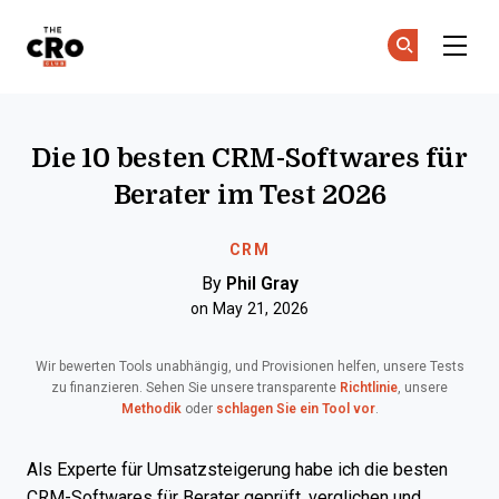
The CRO Club
Co
Co
Skip to main content
Die 10 besten CRM-Softwares für
Berater im Test 2026
CRM
By
Phil Gray
on May 21, 2026
Wir bewerten Tools unabhängig, und Provisionen helfen, unsere Tests
zu finanzieren. Sehen Sie unsere transparente
Richtlinie
, unsere
Methodik
oder
schlagen Sie ein Tool vor
.
Als Experte für Umsatzsteigerung habe ich die besten
CRM-Softwares für Berater geprüft, verglichen und