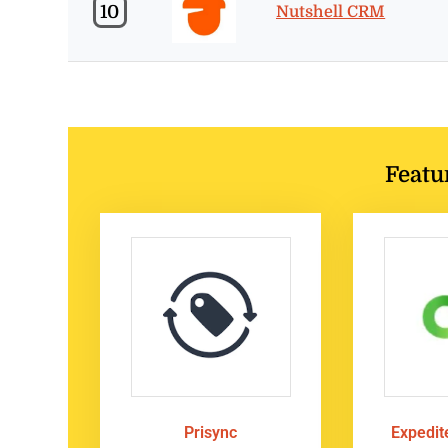
10
Nutshell CRM
Featu
Prisync
Expedi