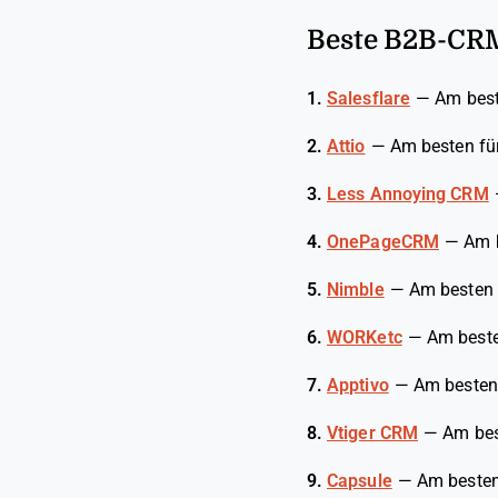
Beste B2B-CRM
1.
Salesflare
—
Am best
2.
Attio
—
Am besten fü
3.
Less Annoying CRM
4.
OnePageCRM
—
Am b
5.
Nimble
—
Am besten 
6.
WORKetc
—
Am beste
7.
Apptivo
—
Am besten 
8.
Vtiger CRM
—
Am bes
9.
Capsule
—
Am besten