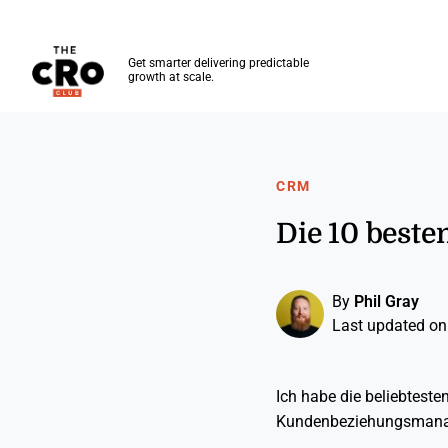
The CRO Club
Get smarter delivering predictable
growth at scale.
Skip to main content
CRM
Die 10 best
By
Phil Gray
Last updated on
Ich habe die beliebtest
Kundenbeziehungsmanage