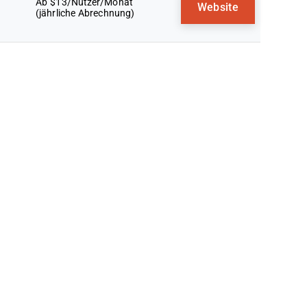
Ab $13/Nutzer/Monat
Website
(jährliche Abrechnung)