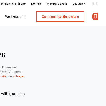
Schreiben Sie für uns
Kontakt
Member's Login
Add us o
Follo
Community Beitreten
Werkzeuge
Op
26
d Provisionen
 Sehen Sie unsere
odik
oder
schlagen
gewählt, um das