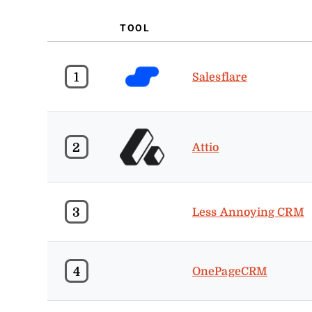
TOOL
1
Salesflare
2
Attio
3
Less Annoying CRM
4
OnePageCRM