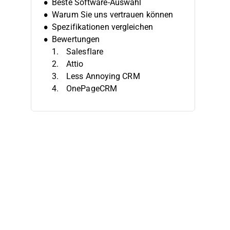
Beste Software-Auswahl
Warum Sie uns vertrauen können
Spezifikationen vergleichen
Bewertungen
Salesflare
Attio
Less Annoying CRM
OnePageCRM
Nimble
WORKetc
Apptivo
Vtiger CRM
Capsule
Nutshell CRM
Weitere B2B-CRM-Softwares
Verwandte CRM-Softwares
Auswahlkriterien
Wie Sie die richtige Wahl treffen
Trends bei B2B-CRM-Softwares