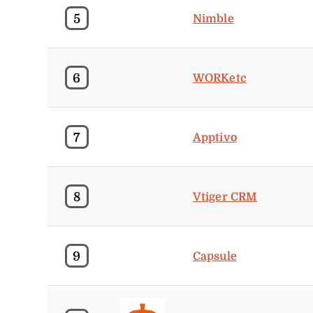
5
Nimble
6
WORKetc
7
Apptivo
8
Vtiger CRM
9
Capsule