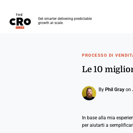
The CRO Club
Get smarter delivering predictable
growth at scale.
Skip to main content
PROCESSO DI VENDIT
Le 10 miglio
By
Phil Gray
on 
In base alla mia esperie
per aiutarti a semplifica