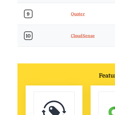
9
Quoter
10
CloudSense
Featu