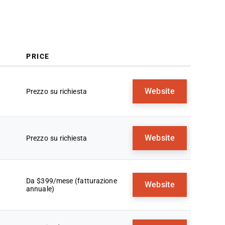
Cos'è un software CPQ?
Funzionalità
Vantaggi
Costi e prezzi
Domande frequenti
PRICE
Website
Prezzo su richiesta
Website
Prezzo su richiesta
Da $399/mese (fatturazione
Website
annuale)