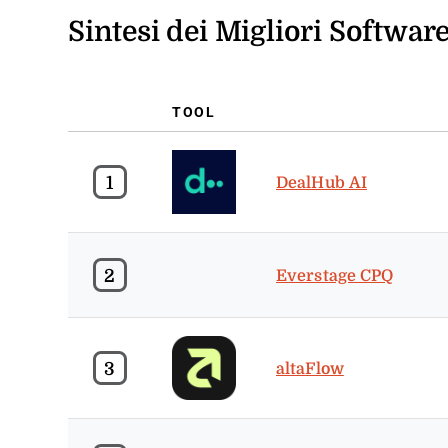
Sintesi dei Migliori Softwar
TOOL
1
DealHub AI
2
Everstage CPQ
3
altaFlow