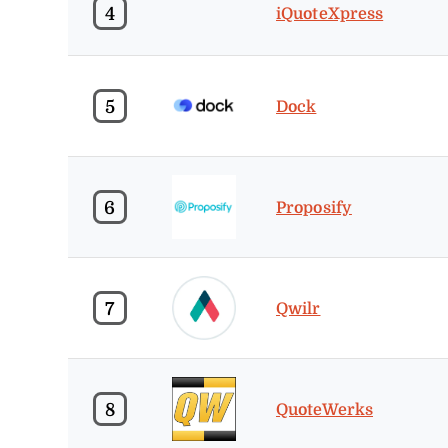
4
iQuoteXpress
5
Dock
6
Proposify
7
Qwilr
8
QuoteWerks