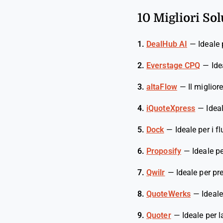
10 Migliori So
1.
DealHub AI
—
Ideale 
2.
Everstage CPQ
—
Ide
3.
altaFlow
—
Il miglior
4.
iQuoteXpress
—
Idea
5.
Dock
—
Ideale per i f
6.
Proposify
—
Ideale pe
7.
Qwilr
—
Ideale per pre
8.
QuoteWerks
—
Ideale
9.
Quoter
—
Ideale per l