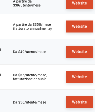
A partire da
Website
$39/utente/mese
A partire da $350/mese
Website
(fatturato annualmente)
i
Website
Da $49/utente/mese
i
Da $35/utente/mese,
Website
fatturazione annuale
Website
Da $50/utente/mese