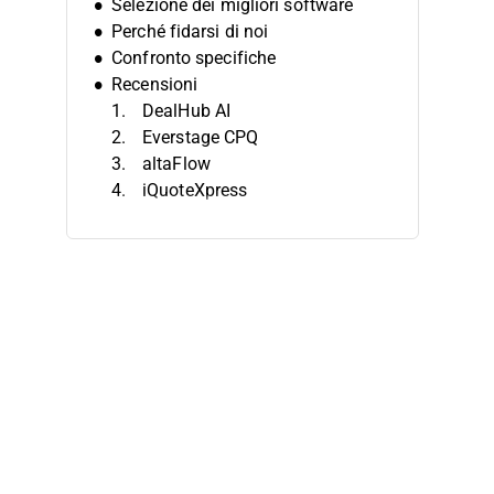
Selezione dei migliori software
Perché fidarsi di noi
Confronto specifiche
Recensioni
DealHub AI
Everstage CPQ
altaFlow
iQuoteXpress
Dock
Proposify
Qwilr
QuoteWerks
Quoter
CloudSense
Altri software CPQ
Recensioni correlate
Criteri di selezione
Come scegliere
Tendenze nel software CPQ