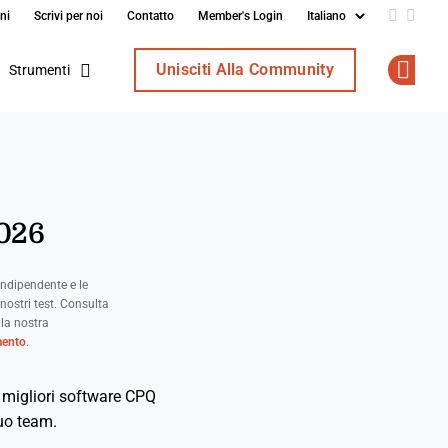
ni
Scrivi per noi
Contatto
Member's Login
Add us o
Follo
Unisciti Alla Community
Strumenti
Op
2026
ndipendente e le
nostri test. Consulta
 la nostra
mento
.
i migliori software CPQ
tuo team.