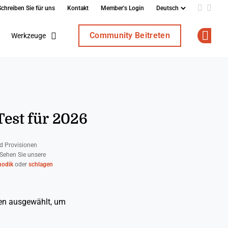
Schreiben Sie für uns
Kontakt
Member's Login
Add us o
Follo
Community Beitreten
Werkzeuge
Op
Test für 2026
d Provisionen
 Sehen Sie unsere
odik
oder
schlagen
ten ausgewählt, um