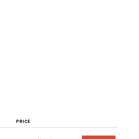
Was ist Prognoseanalyse-
Software?
Funktionen
Vorteile
Kosten & Preise
FAQs
PRICE