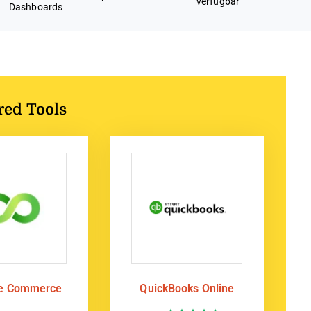
verfügbar
Dashboards
red Tools
te Commerce
QuickBooks Online