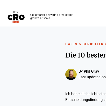
The CRO Club
Get smarter delivering predictable
growth at scale.
Skip to main content
DATEN & BERICHTER
Die 10 beste
By
Phil Gray
Last updated on
Ich habe die beliebtest
Entscheidungsfindung z