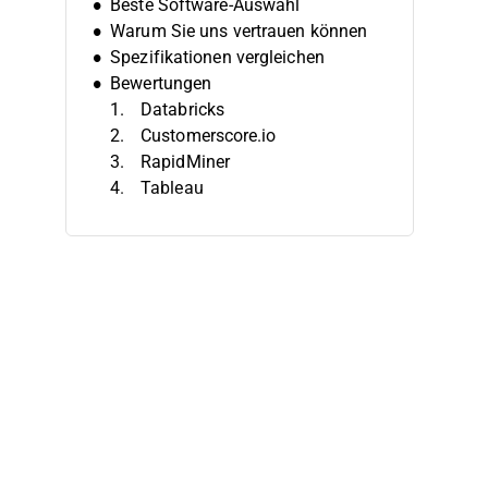
Beste Software-Auswahl
Warum Sie uns vertrauen können
Spezifikationen vergleichen
Bewertungen
Databricks
Customerscore.io
RapidMiner
Tableau
Oracle Crystal Ball
Anaconda
Board
SAS Advanced Analytics
IBM Watson Studio
Qlik Sense
Weitere Prognoseanalyse-
Softwares
Ähnliche Bewertungen
Auswahlkriterien
So wählen Sie aus