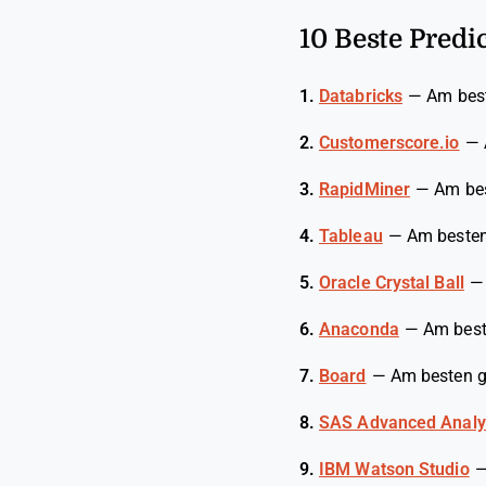
10 Beste Predi
1.
Databricks
—
Am best
2.
Customerscore.io
—
3.
RapidMiner
—
Am bes
4.
Tableau
—
Am besten 
5.
Oracle Crystal Ball
6.
Anaconda
—
Am best
7.
Board
—
Am besten ge
8.
SAS Advanced Analy
9.
IBM Watson Studio