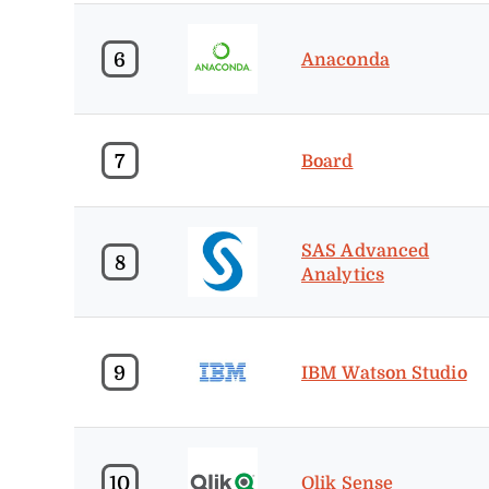
6
Anaconda
7
Board
SAS Advanced
8
Analytics
9
IBM Watson Studio
10
Qlik Sense