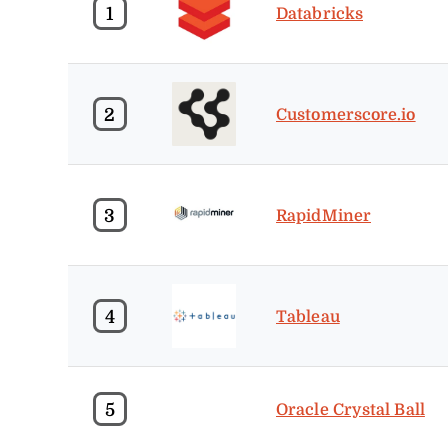
1
Databricks
2
Customerscore.io
3
RapidMiner
4
Tableau
5
Oracle Crystal Ball