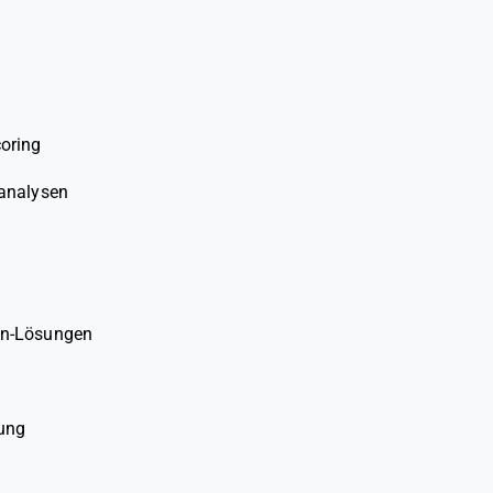
oring
sanalysen
hon-Lösungen
rung