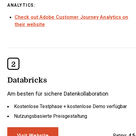
ANALYTICS:
Check out Adobe Customer Journey Analytics on
their website
2
Databricks
Am besten für sichere Datenkollaboration
Kostenlose Testphase + kostenlose Demo verfügbar
Nutzungsbasierte Preisgestaltung
Visit Website
Rating:
4.5