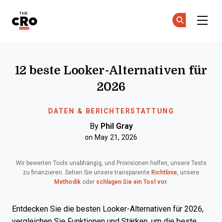
The CRO Club
Co
Co
Skip to main content
12 beste Looker-Alternativen für
2026
DATEN & BERICHTERSTATTUNG
By
Phil Gray
on May 21, 2026
Wir bewerten Tools unabhängig, und Provisionen helfen, unsere Tests
zu finanzieren. Sehen Sie unsere transparente
Richtlinie
, unsere
Methodik
oder
schlagen Sie ein Tool vor
.
Entdecken Sie die besten Looker-Alternativen für 2026,
vergleichen Sie Funktionen und Stärken, um die beste