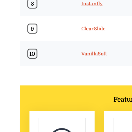
8
Instantly
9
ClearSlide
10
VanillaSoft
Featu