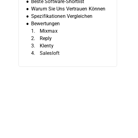
Beste Software-Shortlist
Warum Sie Uns Vertrauen Können
Spezifikationen Vergleichen
Bewertungen
Mixmax
Reply
Klenty
Salesloft
Outreach
Salesforce
Apollo
Instantly
ClearSlide
VanillaSoft
Weitere Vertriebs-Engagement-
Plattformen
Verwandte Testberichte
Auswahlkriterien
So Wählen Sie Aus