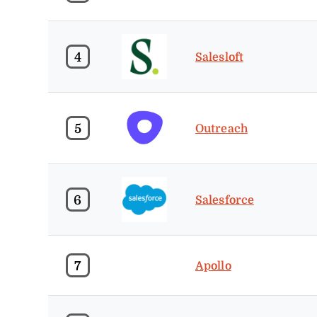
4
Salesloft
5
Outreach
6
Salesforce
7
Apollo