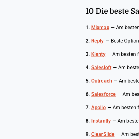
10 Die beste S
1.
Mixmax
—
Am besten 
2.
Reply
—
Beste Optio
3.
Klenty
—
Am besten f
4.
Salesloft
—
Am beste
5.
Outreach
—
Am beste
6.
Salesforce
—
Am best
7.
Apollo
—
Am besten f
8.
Instantly
—
Am besten
9.
ClearSlide
—
Am best