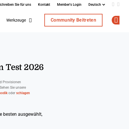
Schreiben Sie für uns
Kontakt
Member's Login
Add us o
Follo
Community Beitreten
Werkzeuge
Op
m Test 2026
d Provisionen
 Sehen Sie unsere
odik
oder
schlagen
ie besten ausgewählt,