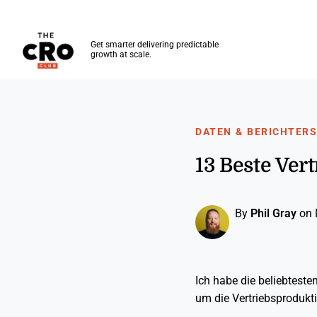
The CRO Club
Get smarter delivering predictable
growth at scale.
Skip to main content
DATEN & BERICHTER
13 Beste Ver
By
Phil Gray
on 
Ich habe die beliebtest
um die Vertriebsprodukti