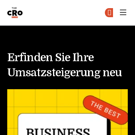
The CRO Club
Co
Co
Skip to main content
exit-test
Erfinden Sie Ihre
Umsatzsteigerung neu