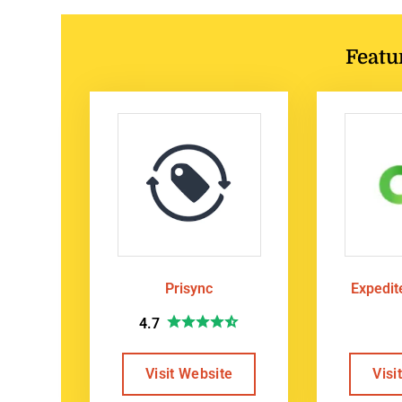
Featu
Prisync
Expedi
4.7
Visit Website
Visi