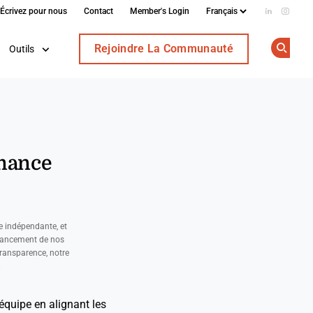
Écrivez pour nous
Contact
Member's Login
Add us on
Follow
Rejoindre La Communauté
Outils
Op
rmance
e indépendante, et
nancement de nos
ransparence, notre
.
équipe en alignant les