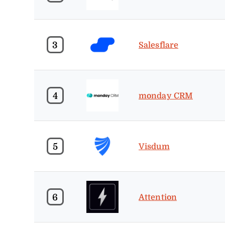
3
Salesflare
4
monday CRM
5
Visdum
6
Attention