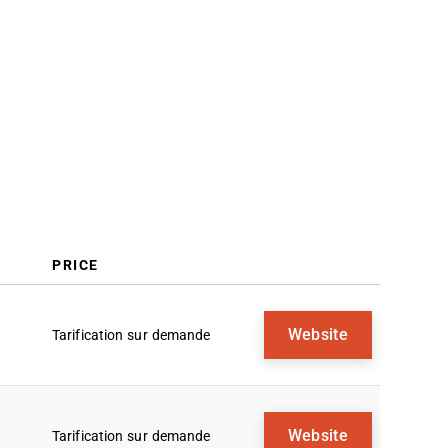
Performance Commerciale
Avis Associés
Critères de Sélection
Comment choisir
Tendances en Gestion de la
Performance Commerciale
Qu'est-ce qu'un logiciel de gestion
de la performance commerciale ?
Fonctionnalités
Avantages
Coûts & Tarification
PRICE
FAQ
Website
Tarification sur demande
Website
Tarification sur demande