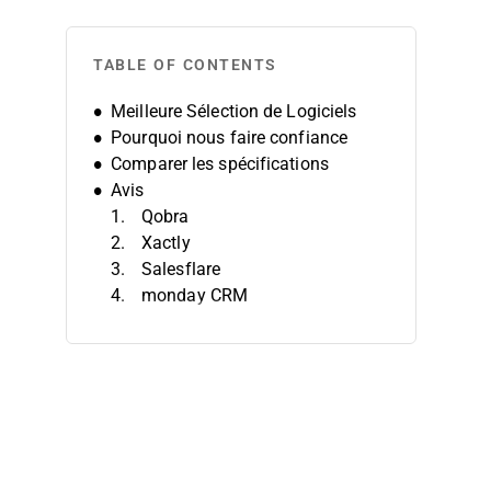
TABLE OF CONTENTS
Meilleure Sélection de Logiciels
Pourquoi nous faire confiance
Comparer les spécifications
Avis
Qobra
Xactly
Salesflare
monday CRM
Visdum
Attention
Groove
SalesScreen
MindTickle
Forecastio
Autres Logiciels de Gestion de la