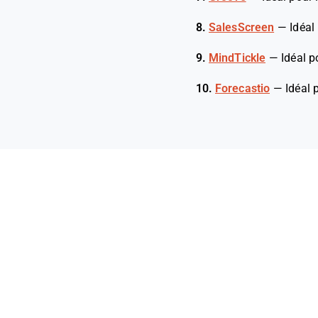
8.
SalesScreen
—
Idéal
9.
MindTickle
—
Idéal p
10.
Forecastio
—
Idéal 