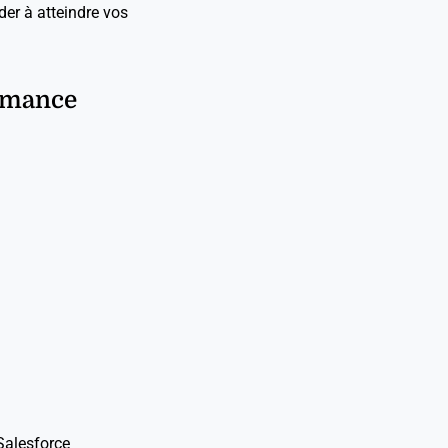
ider à atteindre vos
ormance
 Salesforce