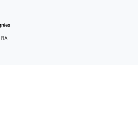
grées
l'IA