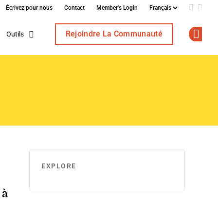
Écrivez pour nous
Contact
Member's Login
Add us o
Follo
Rejoindre La Communauté
Outils
Op
EXPLORE
 à