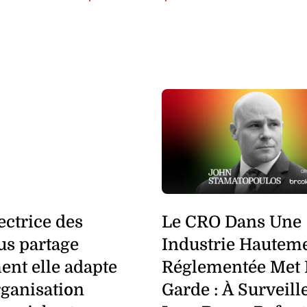
ectrice des
Le CRO Dans Une
us partage
Industrie Hautem
nt elle adapte
Réglementée Met
rganisation
Garde : À Surveill