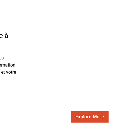
e à
es
ormation
 et votre
Explore More