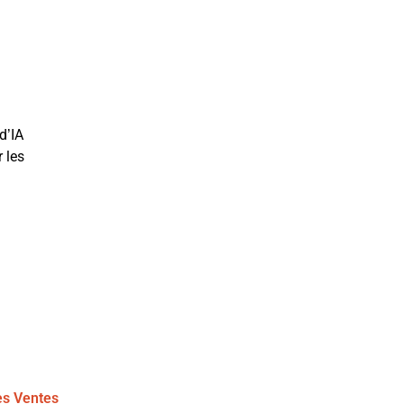
d’IA
r les
es Ventes