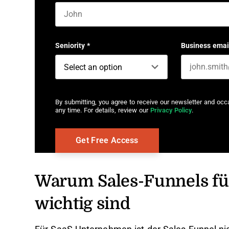
First name
Seniority
*
Business emai
By submitting, you agree to receive our newsletter and oc
any time. For details, review our
Privacy Policy
.
Warum Sales-Funnels f
wichtig sind