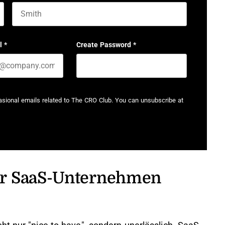
Last name
l
*
Create Password
*
casional emails related to The CRO Club. You can unsubscribe at
ür SaaS-Unternehmen