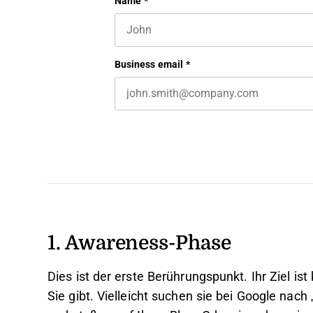
Facebook
Name
*
First name
This field is for validation purposes 
Business email
*
1. Awareness-Phase
Dies ist der erste Berührungspunkt. Ihr Ziel ist
Sie gibt. Vielleicht suchen sie bei Google nac