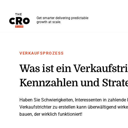
The CRO Club
Get smarter delivering predictable
growth at scale.
Skip to main content
VERKAUFSPROZESS
Was ist ein Verkaufstr
Kennzahlen und Strat
Haben Sie Schwierigkeiten, Interessenten in zahlend
Verkaufstrichter zu erstellen kann überwältigend wirke
bauen, der wirklich funktioniert!