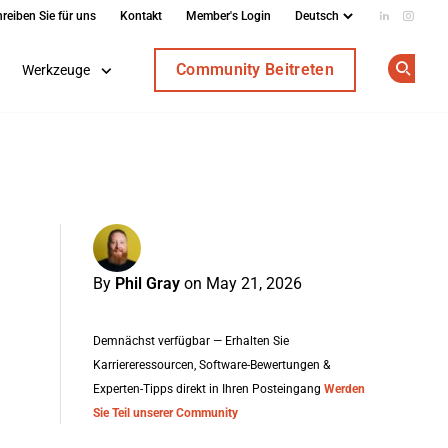
reiben Sie für uns
Kontakt
Member's Login
Add us on
Follow
Community Beitreten
Werkzeuge
Op
By
Phil Gray
on May 21, 2026
Demnächst verfügbar — Erhalten Sie
Karriereressourcen, Software-Bewertungen &
Experten-Tipps direkt in Ihren Posteingang
Werden
Sie Teil unserer Community