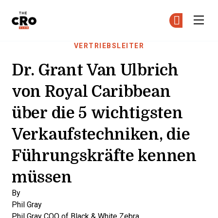
The CRO Club
Co
Co
Skip to main content
VERTRIEBSLEITER
Dr. Grant Van Ulbrich
von Royal Caribbean
über die 5 wichtigsten
Verkaufstechniken, die
Führungskräfte kennen
müssen
By
Phil Gray
Phil Gray
COO of Black & White Zebra