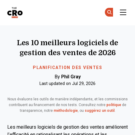
The CRO Club
Re
Re
Skip to main content
Les 10 meilleurs logiciels de
gestion des ventes de 2026
PLANIFICATION DES VENTES
By
Phil Gray
Last updated on Jul 29, 2026
Nous évaluons les outils de manière indépendante, et les commissions
contribuent au financement de nos tests. Consultez notre
politique
de
transparence, notre
méthodologie
, ou
suggérez un outil
.
Les meilleurs logiciels de gestion des ventes améliorent
l’efficacité en rationalisant les opérations et les