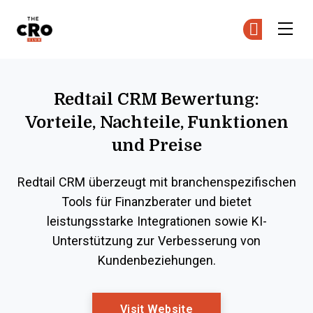
The CRO Club
Co
Co
Skip to main content
Redtail CRM Bewertung:
Vorteile, Nachteile, Funktionen
und Preise
Redtail CRM überzeugt mit branchenspezifischen
Tools für Finanzberater und bietet
leistungsstarke Integrationen sowie KI-
Unterstützung zur Verbesserung von
Kundenbeziehungen.
Opens New Window
Visit Website