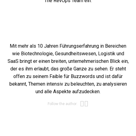
The RevOps Team ein.
Mit mehr als 10 Jahren Führungserfahrung in Bereichen
wie Biotechnologie, Gesundheitswesen, Logistik und
SaaS bringt er einen breiten, unternehmerischen Blick ein,
der es ihm erlaubt, das große Ganze zu sehen. Er steht
offen zu seinem Faible für Buzzwords und ist dafür
bekannt, Themen intensiv zu beleuchten, zu analysieren
und alle Aspekte aufzudecken.
Opens new win
Opens new wi
Follow the author: