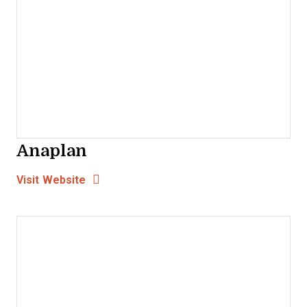
Anaplan
Opens new window
Opens New Window
Visit Website