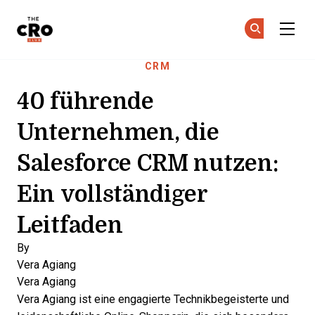
The CRO Club
Co
Co
Skip to main content
CRM
40 führende
Unternehmen, die
Salesforce CRM nutzen:
Ein vollständiger
Leitfaden
By
Vera Agiang
Vera Agiang
Vera Agiang ist eine engagierte Technikbegeisterte und