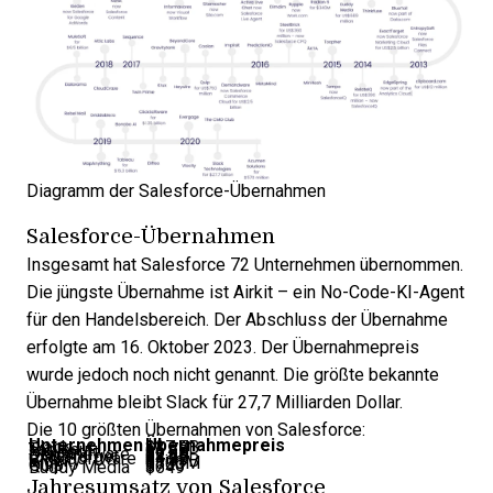
Diagramm der Salesforce-Übernahmen
Salesforce-Übernahmen
Insgesamt hat Salesforce
72 Unternehmen übernommen
.
Die jüngste Übernahme ist
Airkit
– ein No-Code-KI-Agent
für den Handelsbereich. Der Abschluss der Übernahme
erfolgte am 16. Oktober 2023. Der Übernahmepreis
wurde jedoch noch nicht genannt. Die größte bekannte
Übernahme bleibt Slack für 27,7 Milliarden Dollar.
Die 10 größten Übernahmen von Salesforce:
Unternehmen
Übernahmepreis
Slack
$27.7B
Tableau
15.7B
Mulesoft
$6.5B
Demandware
$2.8B
ExactTarget
$2.5B
ClickSoftware
$1.3B
Vlocity
$1.33B
Krux
$800M
Quip
$750
Buddy Media
$649
Jahresumsatz von Salesforce