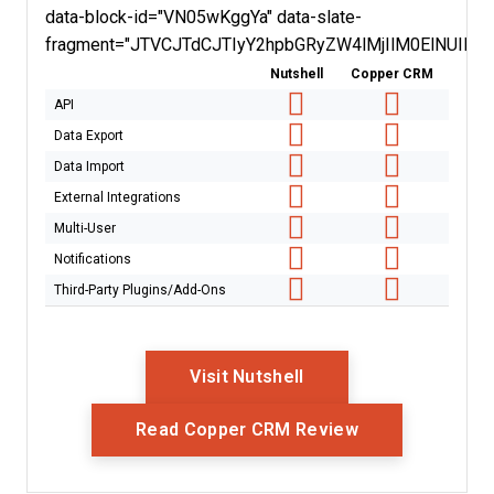
data-block-id="VN05wKggYa" data-slate-
fragment="JTVCJTdCJTIyY2hpbGRyZW4lMjIlM0ElNUI
Nutshell
Copper CRM
API
Data Export
Data Import
External Integrations
Multi-User
Notifications
Third-Party Plugins/Add-Ons
Opens New Window
Visit Nutshell
Opens New Wi
Read Copper CRM Review