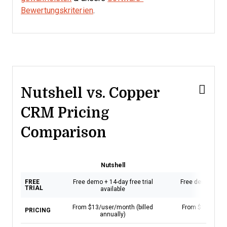
Bewertungskriterien
.
Nutshell vs. Copper
CRM Pricing
Comparison
Nutshell
Copper
FREE
Free demo + 14-day free trial
Free demo + 14-d
TRIAL
available
availa
From $13/user/month (billed
From $9/user/mo
PRICING
annually)
annual