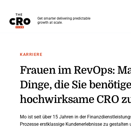
The CRO Club
Get smarter delivering predictable
growth at scale.
Skip to main content
KARRIERE
Frauen im RevOps: Ma
Dinge, die Sie benötig
hochwirksame CRO zu
Mo ist seit über 15 Jahren in der Finanzdienstleistun
Prozesse erstklassige Kundenerlebnisse zu gestalten u