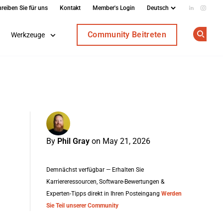
reiben Sie für uns
Kontakt
Member's Login
Add us on
Follow
Community Beitreten
Werkzeuge
Op
By
Phil Gray
on May 21, 2026
Demnächst verfügbar — Erhalten Sie
Karriereressourcen, Software-Bewertungen &
Experten-Tipps direkt in Ihren Posteingang
Werden
Sie Teil unserer Community