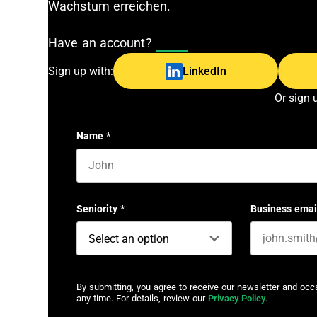
Wachstum erreichen.
Have an account?
Log In
Sign up with:
LinkedIn
Or sign 
Name
*
First name
Seniority
*
Business emai
By submitting, you agree to receive our newsletter and oc
any time. For details, review our
Privacy Policy
.