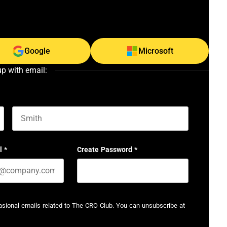
Google
Microsoft
up with email:
Last name
l
*
Create Password
*
casional emails related to The CRO Club. You can unsubscribe at