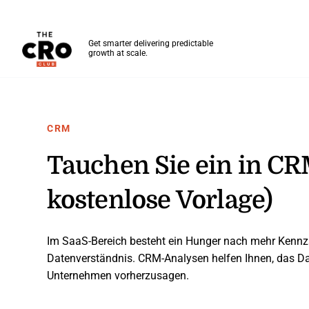
The CRO Club
Get smarter delivering predictable
growth at scale.
Skip to main content
CRM
Tauchen Sie ein in CR
kostenlose Vorlage)
Im SaaS-Bereich besteht ein Hunger nach mehr Kennz
Datenverständnis. CRM-Analysen helfen Ihnen, das D
Unternehmen vorherzusagen.