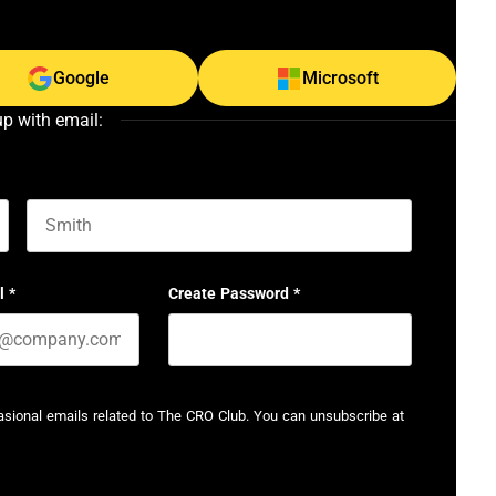
Google
Microsoft
up with email:
Last name
l
*
Create Password
*
casional emails related to The CRO Club. You can unsubscribe at