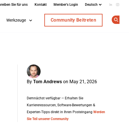
reiben Sie für uns
Kontakt
Member's Login
Add us on
Follow
Community Beitreten
Werkzeuge
Op
By
Tom Andrews
on May 21, 2026
Demnächst verfügbar — Erhalten Sie
Karriereressourcen, Software-Bewertungen &
Experten-Tipps direkt in Ihren Posteingang
Werden
Sie Teil unserer Community