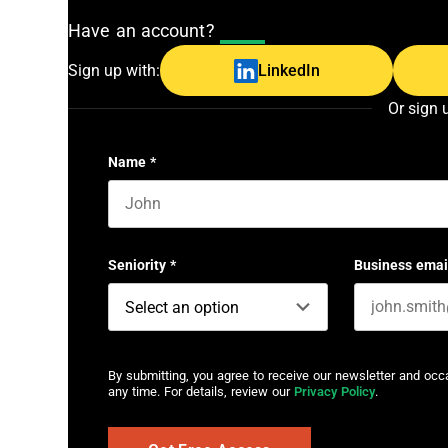
Have an account?
Log In
Sign up with:
LinkedIn
Or sign 
Name
*
First name
Seniority
*
Business emai
By submitting, you agree to receive our newsletter and oc
any time. For details, review our
Privacy Policy
.