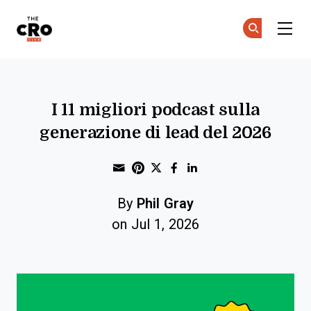
The CRO Club
Un
Un
Skip to main content
I 11 migliori podcast sulla
generazione di lead del 2026
Share through Email
Print this page
Share on Pinterest
Share on Twitter
Share on Faceboo
Share on Linke
By
Phil Gray
on Jul 1, 2026