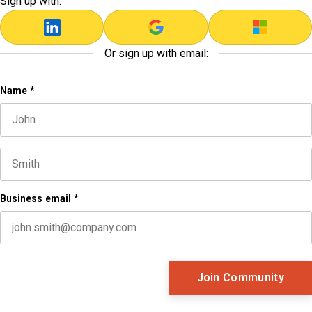
Sign up with:
Or sign up with email:
Company
Name
*
First name
This field is for validation purposes and should be left unc
Last name
Business email
*