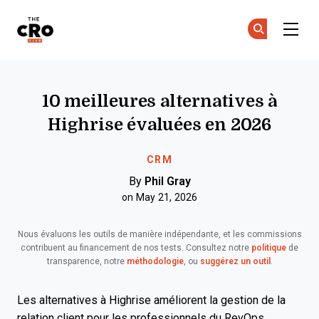
The CRO Club
Re
Re
Skip to main content
10 meilleures alternatives à
Highrise évaluées en 2026
CRM
By
Phil Gray
on May 21, 2026
Nous évaluons les outils de manière indépendante, et les commissions
contribuent au financement de nos tests. Consultez notre
politique
de
transparence, notre
méthodologie
, ou
suggérez un outil
.
Les alternatives à Highrise améliorent la gestion de la
relation client pour les professionnels du RevOps,