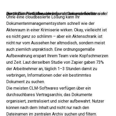
Die physische Aufbewahrung von Dokumenten kann viel wertvollen Platz einnehmen
und niemand möchte sich durch Kisten wühlen, um Informationen zu finden.
,
Ohne eine cloudbasierte Lösung kann Ihr
Dokumentenmanagementsystem schnell wie der
Aktenraum in einer Krimiserie wirken. Okay, vielleicht ist
es nicht
ganz so
schlimm – aber ein Aktenschrank ist
nicht nur vom Aussehen her altmodisch, sondern meist
auch ziemlich unpraktisch. Eine ordnungsgemäße
Aufbewahrung erspart Ihrem Team viele Kopfschmerzen
und Zeit. Laut derselben
Studie von Zapier
gaben 73%
der Arbeitnehmer an, täglich 1–3 Stunden damit zu
verbringen, Informationen oder ein bestimmtes
Dokument zu suchen.
Die meisten CLM-Softwares verfügen über ein
durchsuchbares Vertragsarchiv, das Dokumente
organisiert, zentralisiert und sicher aufbewahrt. Nutzer
können nach dem Inhalt und nicht nur nach den
Dateinamen im zentralen Archiv suchen und filtern.