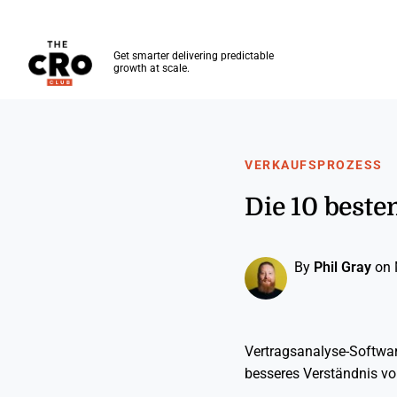
The CRO Club
Get smarter delivering predictable
growth at scale.
Skip to main content
VERKAUFSPROZESS
Die 10 beste
By
Phil Gray
on 
Vertragsanalyse-Softwar
besseres Verständnis vo