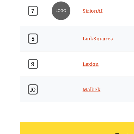
7
SirionAI
8
LinkSquares
9
Lexion
10
Malbek