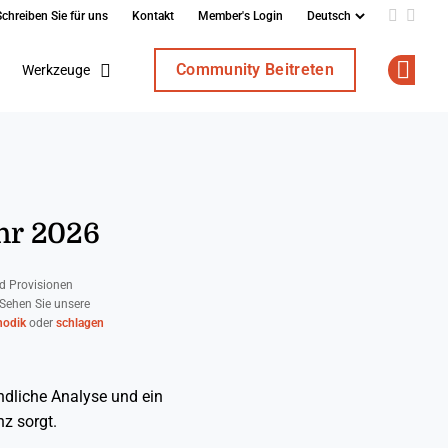
Schreiben Sie für uns
Kontakt
Member's Login
Add us o
Follo
Community Beitreten
Werkzeuge
Op
ahr 2026
d Provisionen
 Sehen Sie unsere
odik
oder
schlagen
ndliche Analyse und ein
z sorgt.