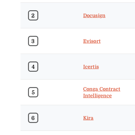
2
Docusign
3
Evisort
4
Icertis
Conga Contract
5
Intelligence
6
Kira