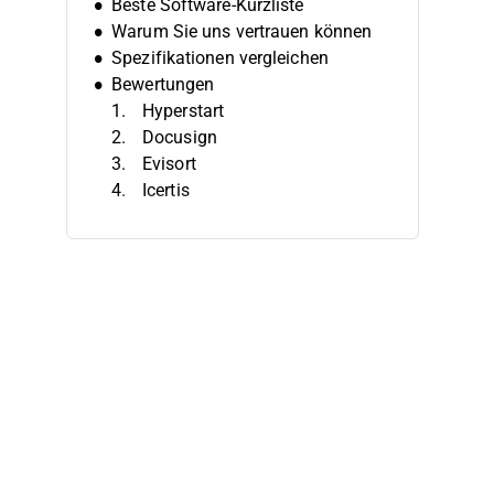
Beste Software-Kurzliste
Warum Sie uns vertrauen können
Spezifikationen vergleichen
Bewertungen
Hyperstart
Docusign
Evisort
Icertis
Conga Contract Intelligence
Kira
SirionAI
LinkSquares
Lexion
Malbek
Auswahlkriterien
So wählen Sie aus
Was ist Vertragsanalyse-Software?
Funktionen
Vorteile