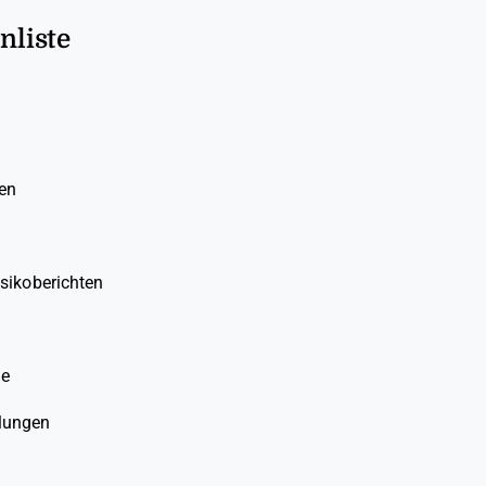
nliste
en
isikoberichten
ge
ilungen