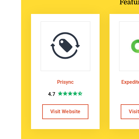
Featu
Prisync
Expedi
4.7
Visit Website
Visi