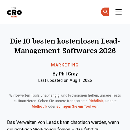
The CRO Club
Co
Co
Skip to main content
Die 10 besten kostenlosen Lead-
Management-Softwares 2026
MARKETING
By
Phil Gray
Last updated on Aug 1, 2026
Wir bewerten Tools unabhängig, und Provisionen helfen, unsere Tests
zu finanzieren. Sehen Sie unsere transparente
Richtlinie
, unsere
Methodik
oder
schlagen Sie ein Tool vor
.
Das Verwalten von Leads kann chaotisch werden, wenn
die richtigen Werkzeuge fehlen – das führt zu