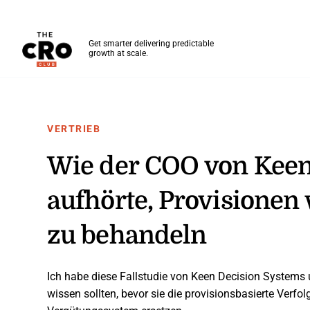
The CRO Club
Get smarter delivering predictable
growth at scale.
Skip to main content
VERTRIEB
Wie der COO von Keen
aufhörte, Provisionen 
zu behandeln
Ich habe diese Fallstudie von Keen Decision System
wissen sollten, bevor sie die provisionsbasierte Verfo