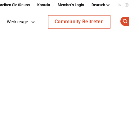
reiben Sie für uns
Kontakt
Member's Login
Add us on
Follow
Community Beitreten
Werkzeuge
Op