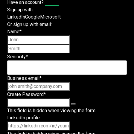
Have an account?
Log In
Sign up with:
LinkedIn
Google
Microsoft
Or sign up with email:
Name
*
First name
Last name
Seniority
*
Business email
*
Create Password
*
This field is hidden when viewing the form
LinkedIn profile
This field is hidden when viewing the form