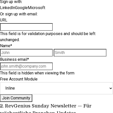
Sign up with:
LinkedIn
Google
Microsoft
Or sign up with email:
URL
This field is for validation purposes and should be left
unchanged.
Name
*
First name
Las
Business email
*
This field is hidden when viewing the form
Free Account Module
2.
RevGenius Sunday Newsletter
— Für
wöchentliche Branchen-Updates