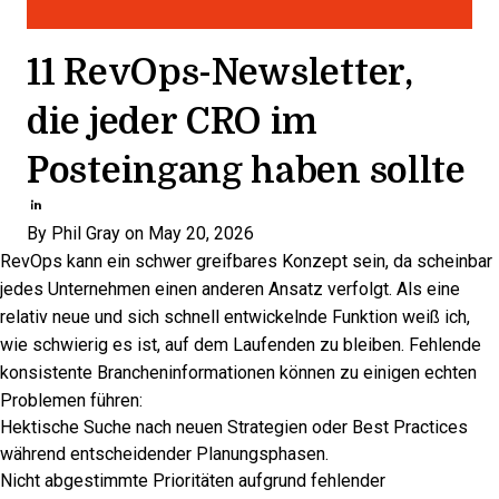
11 RevOps-Newsletter,
die jeder CRO im
Posteingang haben sollte
Share through Email
Print this page
Share on Pinterest
Share on Twitter
Share on Facebook
Share on LinkedIn
By
Phil Gray
on May 20, 2026
RevOps kann ein schwer greifbares Konzept sein, da scheinbar
jedes Unternehmen einen anderen Ansatz verfolgt. Als eine
relativ neue und sich schnell entwickelnde Funktion weiß ich,
wie schwierig es ist, auf dem Laufenden zu bleiben. Fehlende
konsistente Brancheninformationen können zu einigen echten
Problemen führen:
Hektische Suche nach neuen Strategien oder Best Practices
während entscheidender Planungsphasen.
Nicht abgestimmte Prioritäten aufgrund fehlender