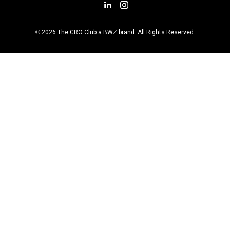
Add us on LinkedIn
Follow us on Insta
Opens new window
© 2026 The CRO Club a
BWZ
brand. All Rights Reserved.