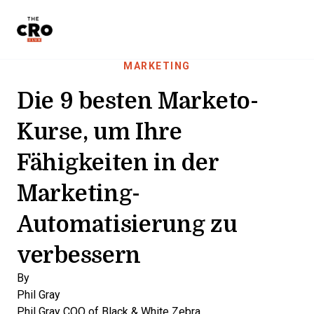
The CRO Club
Skip to main content
MARKETING
Die 9 besten Marketo-
Kurse, um Ihre
Fähigkeiten in der
Marketing-
Automatisierung zu
verbessern
By
Phil Gray
Phil Gray
COO of Black & White Zebra