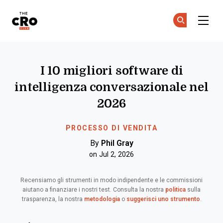
The CRO Club
Uni
Uni
Skip to main content
I 10 migliori software di
intelligenza conversazionale nel
2026
PROCESSO DI VENDITA
By
Phil Gray
on Jul 2, 2026
Recensiamo gli strumenti in modo indipendente e le commissioni
aiutano a finanziare i nostri test. Consulta la nostra
politica
sulla
trasparenza, la nostra
metodologia
o
suggerisci uno strumento
.