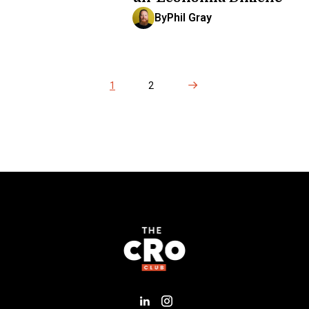
By
Phil Gray
Next Page
1
2
Add us on LinkedIn
Follow us on Insta