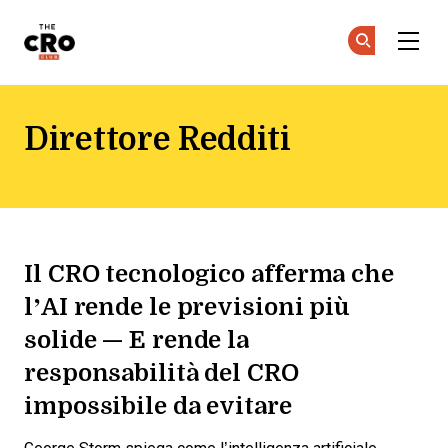
The CRO Club
Uni
Uni
Skip to main content
Direttore Redditi
Il CRO tecnologico afferma che
l’AI rende le previsioni più
solide — E rende la
responsabilità del CRO
impossibile da evitare