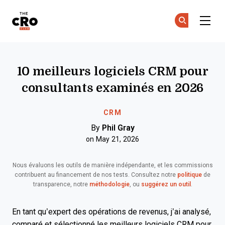
The CRO Club
Re
Re
Skip to main content
10 meilleurs logiciels CRM pour
consultants examinés en 2026
CRM
By
Phil Gray
on May 21, 2026
Nous évaluons les outils de manière indépendante, et les commissions
contribuent au financement de nos tests. Consultez notre
politique
de
transparence, notre
méthodologie
, ou
suggérez un outil
.
En tant qu’expert des opérations de revenus, j’ai analysé,
comparé et sélectionné les meilleurs logiciels CRM pour