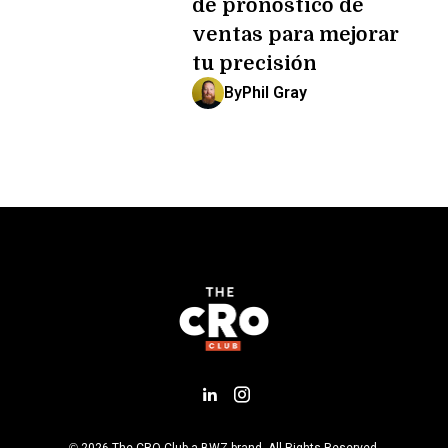
de pronóstico de
ventas para mejorar
tu precisión
By
Phil Gray
Add us on LinkedIn
Follow us on Insta
Opens new window