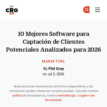
The CRO Club
Ún
Ún
Skip to main content
10 Mejores Software para
Captación de Clientes
Potenciales Analizados para 2026
MARKETING
By
Phil Gray
on Jul 2, 2026
Analizamos las herramientas de forma independiente, y las
comisiones ayudan a financiar nuestras pruebas. Consulta nuestra
política
de transparencia, nuestra
metodología
, o
sugiere una
herramienta
.