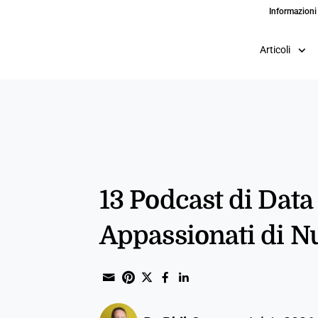
Informazioni
Articoli
13 Podcast di Data
Appassionati di 
Share through Email
Print this page
Share on Pinterest
Share on Twitter
Share on Facebook
Share on Linked