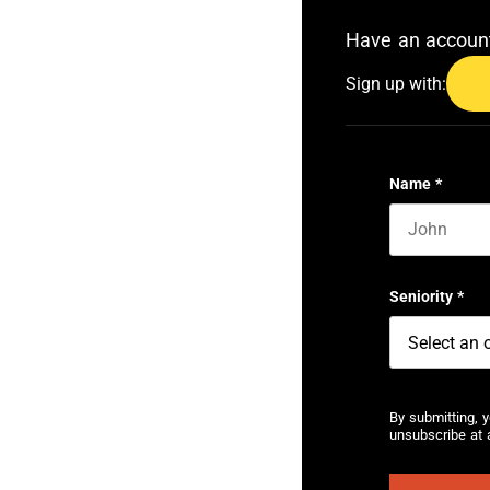
Have an accou
Sign up with:
Name
*
First name
Seniority
*
By submitting, 
unsubscribe at a