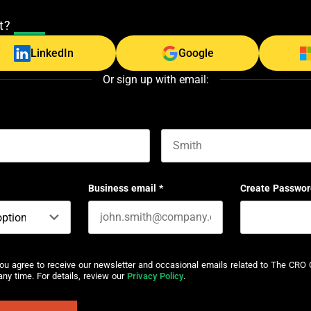
nt?
Log In
LinkedIn
Google
Or sign up with email:
Last name
Business email
*
Create Passwor
you agree to receive our newsletter and occasional emails related to The CRO 
ny time. For details, review our
Privacy Policy
.