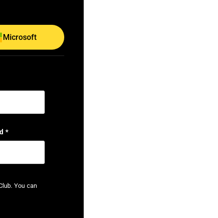
Microsoft
d
*
Club. You can