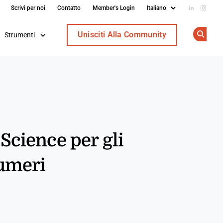
Scrivi per noi
Contatto
Member's Login
Add us on
Follow
Unisciti Alla Community
Strumenti
Op
 Science per gli
Numeri
In