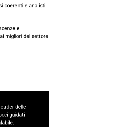
i coerenti e analisti
oscenze e
i migliori del settore
leader delle
occi guidati
labile.